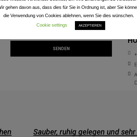
per
ir gehen davon aus, dass dies für Sie in Ordnung ist, aber Sie könn
oder
die Verwendung von Cookies ablehnen, wenn Sie dies wünschen.
Cookie settings
AKZEPTIEREN
PE
HO
+
E
A
D
uhig gelegen und sehr nette Besitzer!