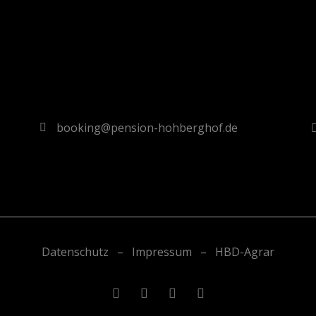
booking@pension-hohberghof.de
________________________________________________________________
Datenschutz
–
Impressum
–
HBD-Agrar