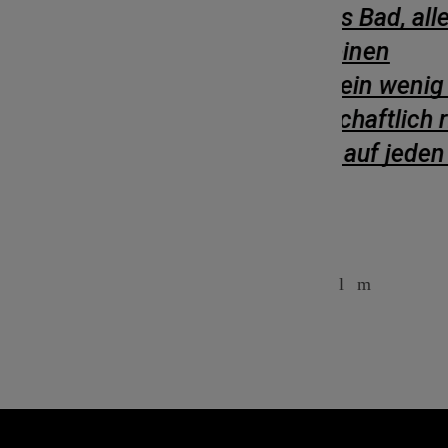
 ein eigenes Bad, allerdings
Bianca
 Küche und einen
ension liegt ein wenig Abseits
ig und landschaftlich richtig
und kommen auf jeden Fall