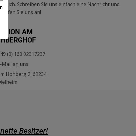
sönlich. Schreiben Sie uns einfach eine Nachricht und
en
 rufen Sie uns an!
NSION AM
HBERGHOF
49 (0) 160 92317237
-Mail an uns
m Hohberg 2, 69234
ielheim
Frühstück und L